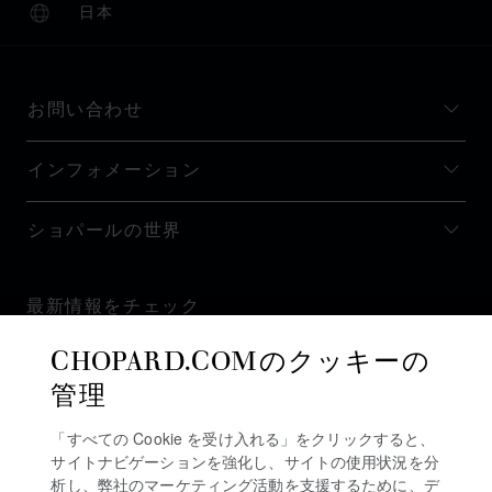
日本
ローカリゼーション (国の変更)
国の変更
お問い合わせ
インフォメーション
ショパールの世界
最新情報をチェック
CHOPARD.COMのクッキーの
管理
「すべての Cookie を受け入れる」をクリックすると、
ニュースレターを購読
サイトナビゲーションを強化し、サイトの使用状況を分
析し、弊社のマーケティング活動を支援するために、デ