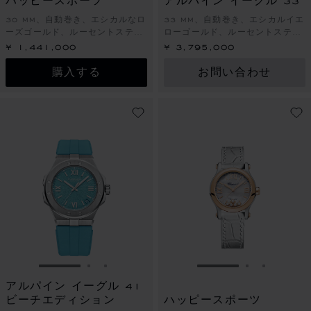
ハッピースポーツ
アルパイン イーグル 33
30 MM、自動巻き、エシカルなロ
33 MM、自動巻き、エシカルイエ
ーズゴールド、ルーセントスティ
ローゴールド、ルーセントスティ
ール™、ダイヤモンド、ルビー
ール™、ダイヤモンド
¥ 1,441,000
¥ 3,795,000
購入する
お問い合わせ
スライドに移動 1
スライドに移動 2
スライドに移動 3
スライドに移動 1
スライドに
スライド
アルパイン イーグル 41
ビーチエディション
ハッピースポーツ