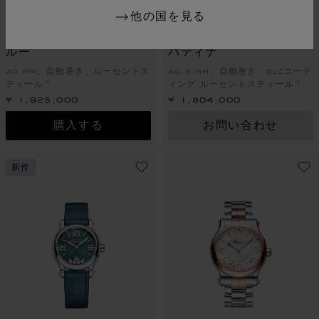
他の国を見る
スライドに移動 1
スライドに移動 2
スライドに移動 3
スライドに移動 1
スライドに
スライド
L.U.C XPS プルシアンブ
ミッレミリア クラシック
ルー
パティナ
40 MM、自動巻き、ルーセントス
40.5 MM、自動巻き、DLCコーテ
ティール™
ィング ルーセントスティール™
¥ 1,925,000
¥ 1,804,000
購入する
お問い合わせ
新作