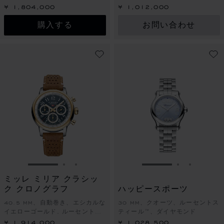
ール™、ダイヤモンド
ール™、ダイヤモンド
¥ 1,804,000
¥ 1,012,000
購入する
お問い合わせ
スライドに移動 1
スライドに移動 2
スライドに移動 3
スライドに移動 1
スライドに
スライド
ミッレ ミリア クラシッ
ク クロノグラフ
ハッピースポーツ
40.5 MM、自動巻き、エシカルな
30 MM、クオーツ、ルーセントス
イエローゴールド, ルーセントス
ティール™、ダイヤモンド
ティール™
¥ 1,914,000
¥ 1,028,500