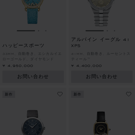
スライドに移動 1
スライドに移動 2
スライドに移動 3
スライドに移動 1
スライドに
スライド
アルパイン イーグル 41
ハッピースポーツ
XPS
33MM、自動巻き、エシカルイエ
41MM、自動巻き、ルーセントス
ローゴールド、ダイヤモンド
ティール™
¥ 4,950,000
¥ 4,400,000
お問い合わせ
お問い合わせ
新作
新作