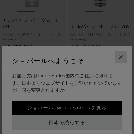
スライドに移動 1
スライドに移動 2
スライドに移動 3
スライドに移動 1
スライドに
スライド
アルパイン イーグル 41
AM
アルパイン イーグル 36
41MM、自動巻き、ルーセントス
36 MM、自動巻き、ルーセントス
ティール™
ティール™
¥ 2,420,000
¥ 2,134,000
お問い合わせ
お問い合わせ
ショパールへようこそ
閉じ
お届け先はUnited States国内のご住所に限りま
新作
新作
す。日本よりウェブサイトをご覧いただいています
が、国を変更されますか？
ショパールUNITED STATESを見る
日本で続行する