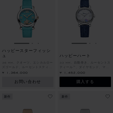
スライドに移動 1
スライドに移動 2
スライドに移動 3
スライドに移動 1
スライドに
スライド
ハッピースターフィッシ
ュ
ハッピーハート
36 MM、クオーツ、エシカルロー
33 MM、自動巻き、ルーセントス
ズゴールド、ルーセントスティー
ティール™、ダイヤモンド、マザ
ル™、ダイヤモンド
ーオブパール
¥ 1,364,000
¥ 1,452,000
お問い合わせ
購入する
新作
新作