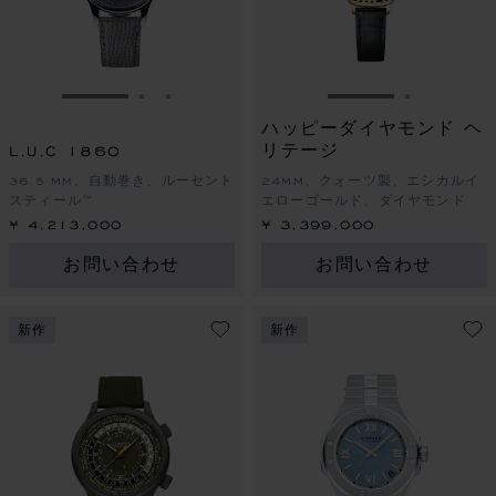
スライドに移動 1
スライドに移動 2
スライドに移動 3
スライドに移動 
スライドに
ハッピーダイヤモンド ヘ
L.U.C 1860
リテージ
36.5 MM、自動巻き、ルーセント
24MM、クォーツ製、エシカルイ
スティール™
エローゴールド、ダイヤモンド
¥ 4,213,000
¥ 3,399,000
お問い合わせ
お問い合わせ
新作
新作