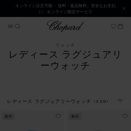
オンライン注文可能： 送料・返品無料、安全なお支払
い、オンライン限定サービス
Chopard
メニューを開く
検索する
マイ
My Wish
ウォッチ
レディース ラグジュアリ
ーウォッチ
(229)
レディース ラグジュアリーウォッチ
並べ
新作
新作