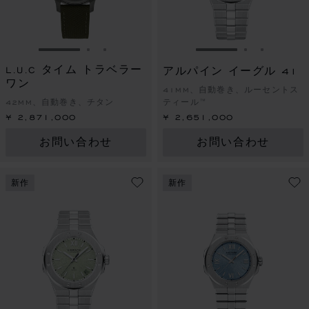
スライドに移動 1
スライドに移動 2
スライドに移動 3
スライドに移動 1
スライドに
スライド
L.U.C タイム トラベラー
アルパイン イーグル 41
ワン
41MM、自動巻き、ルーセントス
42MM、自動巻き、チタン
ティール™
¥ 2,871,000
¥ 2,651,000
お問い合わせ
お問い合わせ
新作
新作