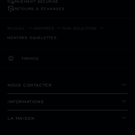
PAIEMENT SÉCURISÉ
RETOURS & ÉCHANGES
ACCUEIL
MONTRES
OUR SELECTION
MONTRES SQUELETTES
FRANCE
LOCALISATION (CHANGER DE PAYS)
CHANGER DE PAYS
NOUS CONTACTER
INFORMATIONS
LA MAISON