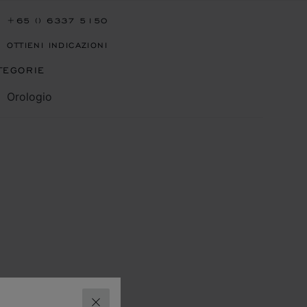
+65 () 6337 5150
OTTIENI INDICAZIONI
TEGORIE
Orologio