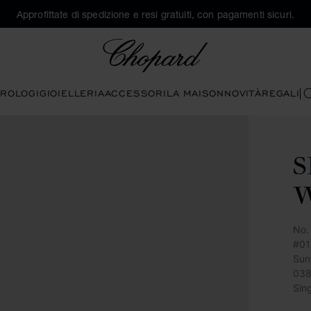
Approfittate di spedizione e resi gratuiti, con pagamenti sicuri.
Chopard
ROLOGI
GIOIELLERIA
ACCESSORI
LA MAISON
NOVITÀ
REGALI
C
S
No.
#01
Sun
038
Sin