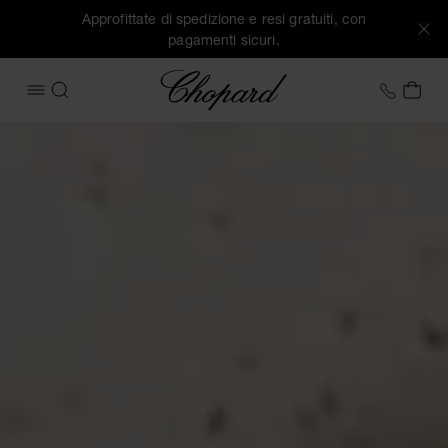
Approfittate di spedizione e resi gratuiti, con
pagamenti sicuri.
Chopard
+39 0
IL 
APRIRE IL MENU
CERCA