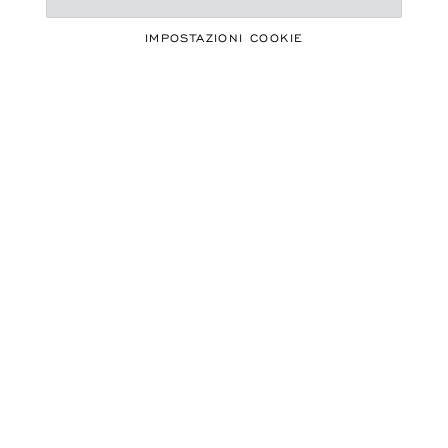
UNA STAGIONE VIVACE
MUST-HAVE PER
IMPOSTAZIONI COOKIE
L'ESTATE
SCOPRI LA NOSTRA SELEZIONE
Carrusel de productos
NUOVO