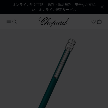
オンライン注文可能： 送料・返品無料、安全なお支払
い、オンライン限定サービス
Chopard
メニューを開く
検索する
マイ
My Wish
商品 アイスキューブ ピュアボールペン の画像（ボタンを有