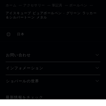
ホーム
アクセサリー
筆記具
ボールペン
アイスキューブ ピュアボールペン - グリーン ラッカー
＆シルバートーン メタル
日本
ローカリゼーション (国の変更)
国の変更
お問い合わせ
インフォメーション
ショパールの世界
最新情報をチェック