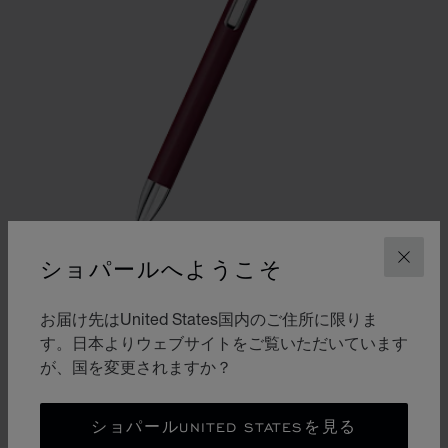
ショパールへようこそ
閉じ
スライドに移動 1
スライドに移動 2
お届け先はUnited States国内のご住所に限りま
アイスキューブ ピュアボールペン
す。日本よりウェブサイトをご覧いただいています
ボルドー ラッカー＆シルバートーン メタル
が、国を変更されますか？
¥ 58,300
購入する
ショパールUNITED STATESを見る