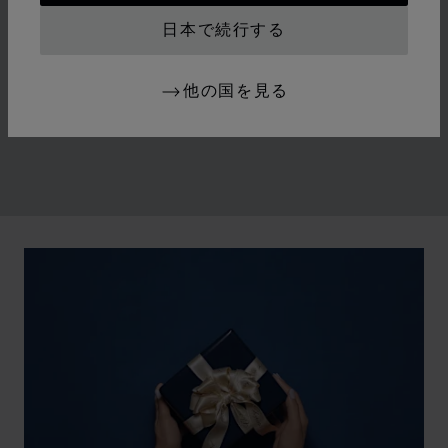
1970年代半ば、ウォッチメイキングとラグジュアリー
日本で続行する
ジュエリーの従来の規範を覆すことで、ショパールは女
性の権利拡大と社会の自由化が著しい時代の変化に寄り
他の国を見る
添いました。メゾンはそのアイデンティティを築き上げ
た輝かしい過去に敬意を表します。
00:02
02:11