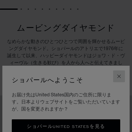
GO TO SLIDE 1
GO TO SLIDE 2
GO TO SLIDE 3
GO TO SLIDE 4
GO TO SLIDE 5
GO TO SLIDE 6
GO TO SLIDE 7
GO TO SLIDE 8
GO TO SLIDE 9
GO TO SLIDE 10
ムービングダイヤモンド
なめらかな動きのひとつひとつで周囲を輝かせるムービ
ングダイヤモンド。ショパールのアトリエで1976年に
誕生して以来、ハッピーダイヤモンドはジョワ・ド・ヴ
ィーヴル（生きる歓び）を人から人へと伝えてきまし
た。その動きはまるで遊び心に溢れる爽快なダンス。自
由と光が人々を素敵な笑顔に誘います。
ショパールへようこそ
閉じ
お届け先はUnited States国内のご住所に限りま
す。日本よりウェブサイトをご覧いただいています
アイデンティティ
が、国を変更されますか？
ムービングダイヤモンドのレ
ガシー
ショパールUNITED STATESを見る