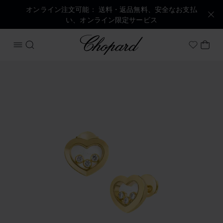
オンライン注文可能： 送料・返品無料、安全なお支払
い、オンライン限定サービス
Chopard
メニューを開く
検索する
マイ
My Wish
商品 ハッピーダイヤモンド アイコン の画像（ボタンを有効