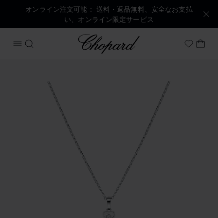
オンライン注文可能： 送料・返品無料、安全なお支払
い、オンライン限定サービス
Chopard
メニューを開く
検索する
マイ
My Wish
商品 ハッピーハート の画像（ボタンを有効にしてギャラリー