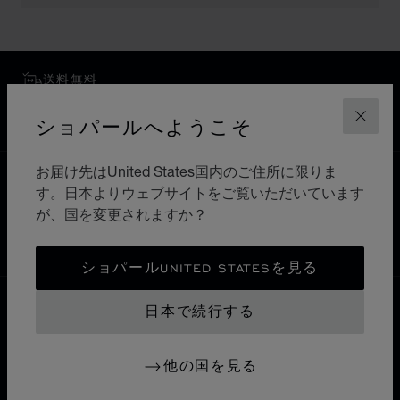
送料無料
安全な支払い
ショパールへようこそ
閉じ
返品と交換
お届け先はUnited States国内のご住所に限りま
ホーム
ブティックを検索
すべてのブティック
す。日本よりウェブサイトをご覧いただいています
アジア・オセアニア
が、国を変更されますか？
インドネシア
JAKARTA PUSAT
ショパールUNITED STATESを見る
日本
ローカリゼーション (国の変更)
国の変更
日本で続行する
他の国を見る
お問い合わせ