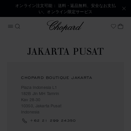
オンライン注文可能： 送料・返品無料、安全なお支払
い、オンライン限定サービス
Chopard
メニューを開く
検索する
マイ
My Wish
JAKARTA PUSAT
CHOPARD BOUTIQUE JAKARTA
Plaza Indonesia L1
182B Jln MH Tamrin
Kav 28-30
10350, Jakarta Pusat
Indonesia
+62 21 299 24350