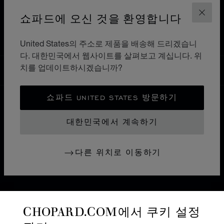
쇼파드에 오신 것을 환영합니다
홈
매장 찾기
모든 매장
아시아 오세아니아
닫기
인도네시아
JAKARTA PUSAT
United States의 주소로 제품을 배송해 드리겠습니
다. 대한민국에서 웹사이트를 살펴보고 계십니다. 위
치를 업데이트하시겠습니까?
대한민국
현지화(국가 변경)
국가 변경
쇼파드 UNITED STATES 방문하기
연락처
대한민국에서 계속하기
기타 정보
다른 위치로 이동하기
쇼파드의 역사
최신 정보 받기
CHOPARD.COM에서 쿠키 설정