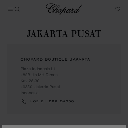
Chopard
메뉴 열기
검색
My W
JAKARTA PUSAT
CHOPARD BOUTIQUE JAKARTA
Plaza Indonesia L1
182B Jln MH Tamrin
Kav 28-30
10350, Jakarta Pusat
Indonesia
+62 21 299 24350