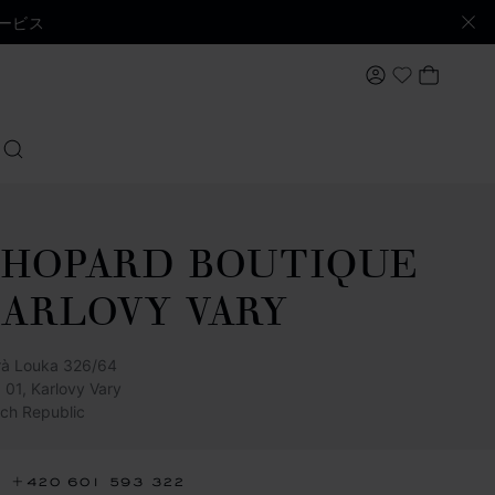
ービス
マイアカウン
マイバ
My Wishlis
検索する
HOPARD BOUTIQUE
ARLOVY VARY
rà Louka 326/64
 01, Karlovy Vary
ch Republic
+420 601 593 322