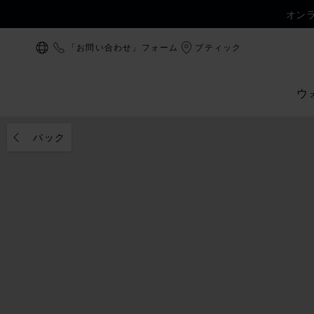
オン
「お問い合わせ」フォーム
ブティック
ローカリゼーション (国の変更)
ウ
バック