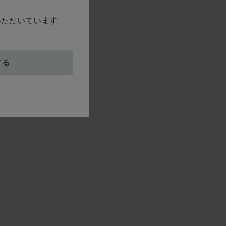
ジュエリー
覧いただいています
L.U.C.
付属品
する