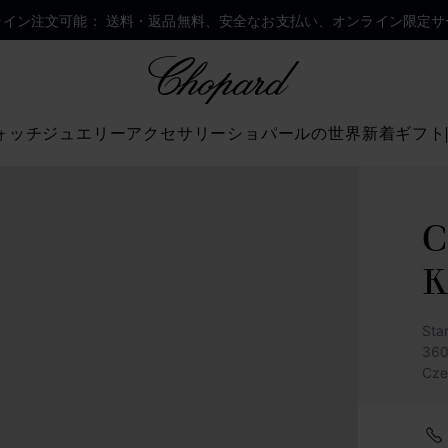
ライン注文可能： 送料・返品無料、安全なお支払い、オンライン限定サ
Chopard
ォッチ
ジュエリー
アクセサリー
ショパールの世界
新着
ギフト
C
K
Sta
360
Cze