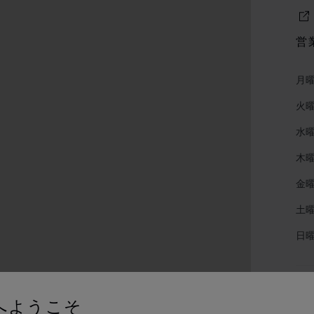
営
月
火
水
木
金
土
日
カ
へようこそ