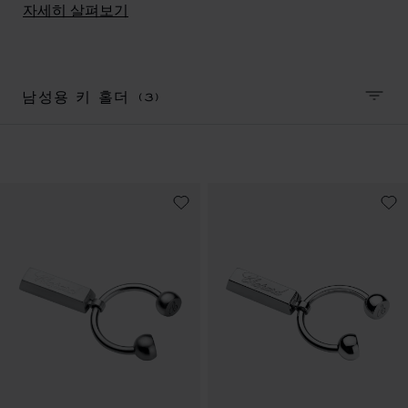
제작되었습니다. 우아하고 세련된, 매력적인 키 체인 중에
자세히 살펴보기
서 나에게 가장 잘 어울리는 제품을 선택할 수 있습니다.
(3)
남성용 키 홀더
정렬 