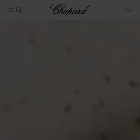
Chopard
메뉴 열기
검색
My W