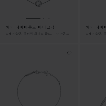
슬라이드로 이동 1
슬라이드로 이동 2
슬라이드로 이동 3
해피 다이아몬드 아이코닉
해피 다이
브레이슬릿, 윤리적 화이트 골드, 다이아몬드
브레이슬릿, 