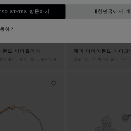
TED STATES 방문하기
대한민국에서 
이동하기
슬라이드로 이동 1
슬라이드로 이동 2
슬라이드로 이동 3
슬라이드로 
슬라
아몬드 버터플라이
해피 다이아몬드 아이코
로즈 골드, 다이아몬드, 칼세도니
뱅글, 윤리적 화이트 골드, 다