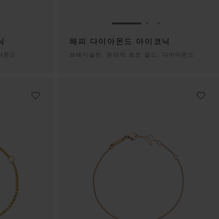
이동 1
이드로 이동 2
슬라이드로 이동 3
슬라이드로 이동 1
슬라이드로 이동 
슬라이드로 이동
닉
해피 다이아몬드 아이코닉
이아몬드
브레이슬릿, 윤리적 로즈 골드, 다이아몬드