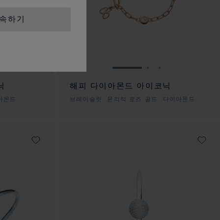
계속하기
이동 1
이드로 이동 2
슬라이드로 이동 3
슬라이드로 이동 1
슬라이드로 이동 
슬라이드로 이동
닉
해피 다이아몬드 아이코닉
이아몬드
브레이슬릿, 윤리적 로즈 골드, 다이아몬드