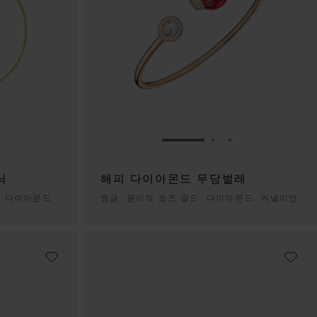
이동 1
이드로 이동 2
슬라이드로 이동 3
슬라이드로 이동 1
슬라이드로 이동 
슬라이드로 이동
닉
해피 다이아몬드 무당벌레
, 다이아몬드
뱅글, 윤리적 로즈 골드, 다이아몬드, 커넬리언