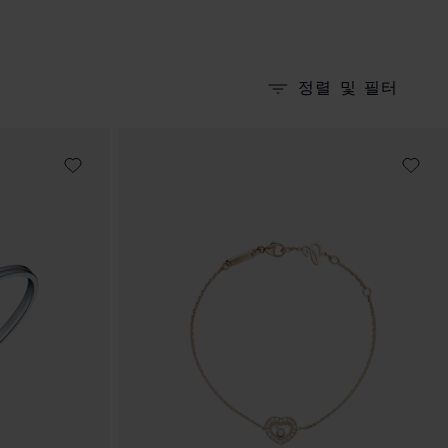
정렬 및 필터