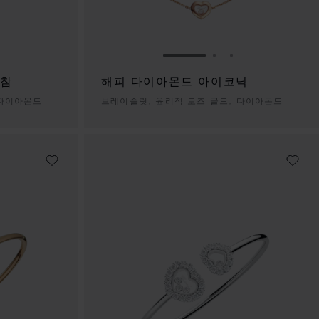
 이동 1
라이드로 이동 2
슬라이드로 이동 1
슬라이드로 이동 
슬라이드로 이동
 참
해피 다이아몬드 아이코닉
 다이아몬드
브레이슬릿, 윤리적 로즈 골드, 다이아몬드