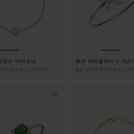
슬라이드로 이동 1
슬라이드로 이동 2
슬라이드로 이동 3
슬라이드로 
슬라
아몬드 아이코닉
해피 버터플라이 X 머라
윤리적 로즈 골드, 다이아몬드
뱅글, 윤리적 화이트 골드, 다