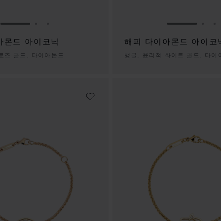
슬라이드로 이동 1
슬라이드로 이동 2
슬라이드로 이동 3
슬라이드로 
슬라
아몬드 아이코닉
해피 다이아몬드 아이코
 로즈 골드, 다이아몬드
뱅글, 윤리적 화이트 골드, 다