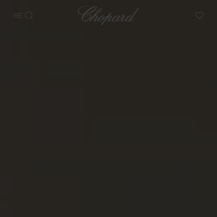
Chopard
메뉴 열기
검색
My W