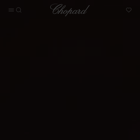
Chopard
메뉴 열기
검색
My W