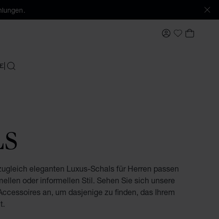
hlungen.
MEIN KONTO
MEIN 
My Wishlis
E
SUCHEN
LS
zugleich eleganten Luxus-Schals für Herren passen
ellen oder informellen Stil. Sehen Sie sich unsere
Accessoires an, um dasjenige zu finden, das Ihrem
t.