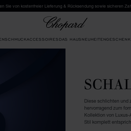
eren Sie von kostenfreier Lieferung & Rücksendung sowie sicheren Za
Chopard
EN
SCHMUCK
ACCESSOIRES
DAS HAUS
NEUHEITEN
GESCHENK
SCHA
Diese schlichten und 
hervorragend zum form
Kollektion von Luxus-
Stil komplett entsprich