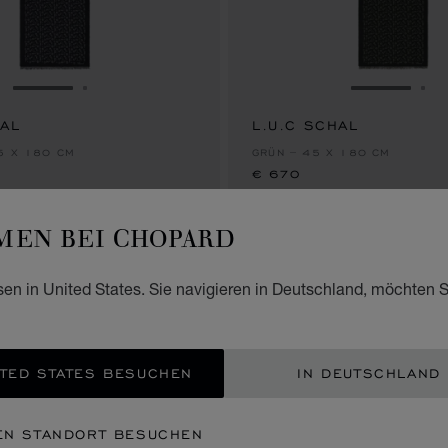
ZUR FOLIE GEHEN 1
ZUR FOLIE GEHEN 2
ZUR FOLI
ZU
HAL
L.U.C SCHAL
€ 670
5 X 180 CM
GRÜN – 45 X 180 CM
€ 670
EN BEI CHOPARD
NEU
sen in United States. Sie navigieren in Deutschland, möchten S
TED STATES BESUCHEN
IN DEUTSCHLAND
EN STANDORT BESUCHEN