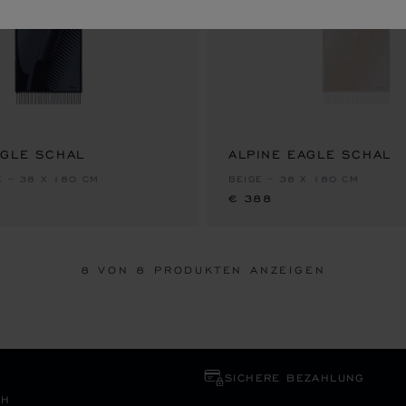
AGLE SCHAL
ALPINE EAGLE SCHAL
€ 388
E – 38 X 180 CM
BEIGE – 38 X 180 CM
€ 388
8
VON 8 PRODUKTEN ANZEIGEN
SICHERE BEZAHLUNG
CH