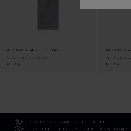
ALPINE EAGLE SCHAL
€ 388
ALPINE E
€ 388
GRAU – 38 X 180 CM
ALPINE EAGL
€ 388
€ 388
KOSTENLOSER VERSAND & LIEFERGEBIET
WIDERRUFS­BELEHRUNG, RÜCKSENDUNG & UMTAUS