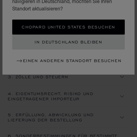
navigieren in Deutschland, möchten Sie Ihren
spezifische Bedingungen finden, die möglicherweise für
Standort aktualisieren?
Ihre Bestellung gelten.
CHOPARD UNITED STATES BESUCHEN
1. AUFGEBEN IHRER BESTELLUNG UND
BESTELLBESTÄTIGUNG
IN DEUTSCHLAND BLEIBEN
2. ZAHLUNGEN
EINEN ANDEREN STANDORT BESUCHEN
3. ZÖLLE UND STEUERN
4. EIGENTUMSRECHT, RISIKO UND
EINGETRAGENER IMPORTEUR
5. ERFÜLLUNG, ABWICKLUNG UND
LIEFERUNG DER BESTELLUNG
6. SONDERBESTIMMUNGEN FÜR BESTIMMTE