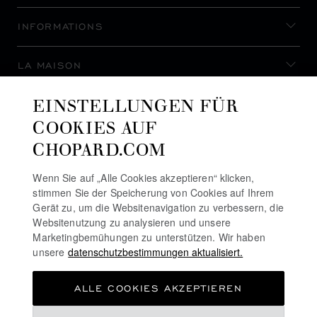
INFORMATIONS
LA MAISON
EINSTELLUNGEN FÜR
AUF DEM LAUFENDEN BLEIBEN
COOKIES AUF
CHOPARD.COM
Wenn Sie auf „Alle Cookies akzeptieren“ klicken,
stimmen Sie der Speicherung von Cookies auf Ihrem
NEWSLETTER ABONNIEREN
Gerät zu, um die Websitenavigation zu verbessern, die
Websitenutzung zu analysieren und unsere
Marketingbemühungen zu unterstützen. Wir haben
unsere
datenschutzbestimmungen aktualisiert.
DATENSCHUTZRICHTLINIE
ALLE COOKIES AKZEPTIEREN
COOKIE-RICHTLINIE
NUTZUNGSBEDINGUNGEN FÜR DIE WEBSITE