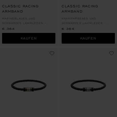
CLASSIC RACING
CLASSIC RACING
ARMBAND
ARMBAND
MARINEBLAUES UND
KHAKIFARBENES UND
SCHWARZES LAMMLEDER –
SCHWARZES LAMMLEDER –
SILBERFARBENES METALL
SILBERFARBENES METALL
€ 364
€ 364
KAUFEN
KAUFEN