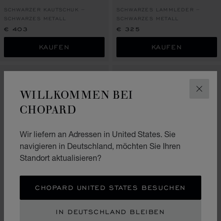
SCHWARZER KAUTSCHUK –
SCHWARZES LAMMLEDER –
SCHWARZES METALL
SCHWARZES METALL
€ 403
€ 325
KAUFEN
KAUFEN
WILLKOMMEN BEI
SCHLI
CHOPARD
Wir liefern an Adressen in United States. Sie
navigieren in Deutschland, möchten Sie Ihren
Standort aktualisieren?
CHOPARD UNITED STATES BESUCHEN
CLASSIC RACING
ARMBAND
HERITAGE ARMBAND
IN DEUTSCHLAND BLEIBEN