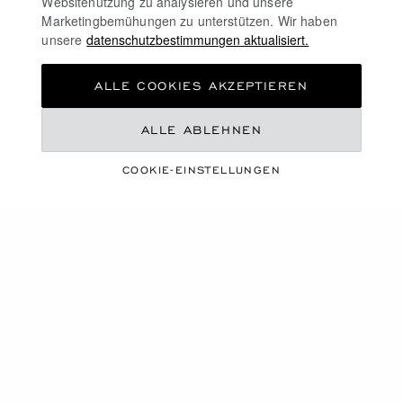
Websitenutzung zu analysieren und unsere
Marketingbemühungen zu unterstützen. Wir haben
unsere
datenschutzbestimmungen aktualisiert.
ALLE COOKIES AKZEPTIEREN
ALLE ABLEHNEN
COOKIE-EINSTELLUNGEN
HERITAGE ARMBAND
BRAUNES LEDER METALL MIT
ROSÉGOLD- &
RUTHENIUMFARBENEM FINISH
€ 461
KAUFEN
29
VON 29 PRODUKTEN ANZEIGEN