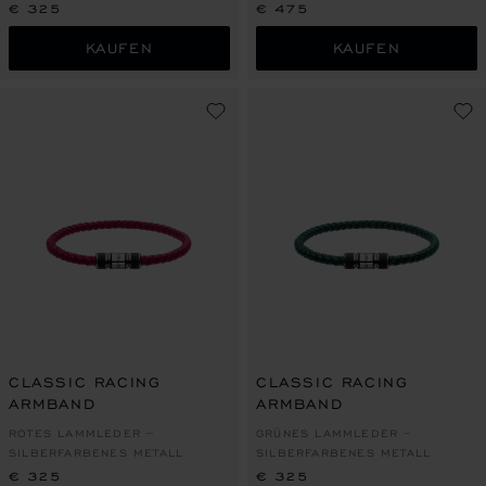
TÖNEN
€ 325
€ 475
KAUFEN
KAUFEN
CLASSIC RACING
CLASSIC RACING
ARMBAND
ARMBAND
ROTES LAMMLEDER –
GRÜNES LAMMLEDER –
SILBERFARBENES METALL
SILBERFARBENES METALL
€ 325
€ 325