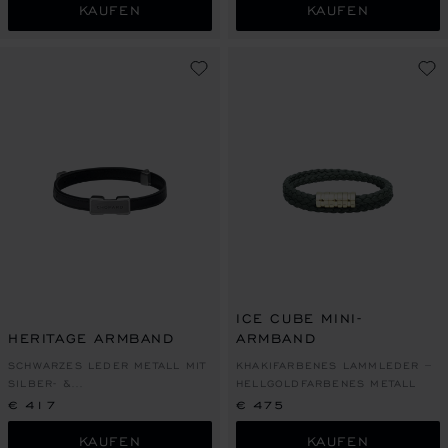
KAUFEN
KAUFEN
ICE CUBE MINI-
HERITAGE ARMBAND
ARMBAND
SCHWARZES LEDER METALL MIT
KHAKIFARBENES LAMMLEDER –
SILBER- &
HELLGOLDFARBENES METALL
RUTHENIUMFARBENEM FINISH
€ 417
€ 475
KAUFEN
KAUFEN