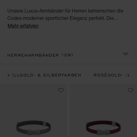
Unsere Luxus-Armbänder für Herren beherrschen die
Codes moderner sportlicher Eleganz perfekt. Die
eleganten und gleichzeitig legeren Modelle sind als
Mehr erfahren
Armspangen oder als Luxus-Armbänder aus Kautschuk
und Edelstahl erhältlich und Garanten für einen
dynamischen edlen Look.
(29)
HERRENARMBÄNDER
SORTI
HELLGOLD- & SILBERFARBEN
ROSÉGOLD- & R