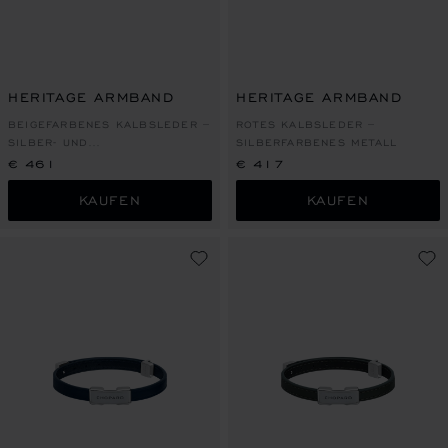
HERITAGE ARMBAND
HERITAGE ARMBAND
BEIGEFARBENES KALBSLEDER –
ROTES KALBSLEDER –
SILBER- UND
SILBERFARBENES METALL
HELLGOLDFARBENES METALL
€ 461
€ 417
KAUFEN
KAUFEN