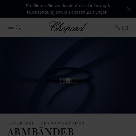
Profitieren Sie von kostenfreier Lieferung &
Rücksendung sowie sicheren Zahlungen.
Chopard
+49 7
MEI
MENÜ ÖFFNEN
SUCHEN
LUXURIÖSE LEDERARMBÄNDER
ARMBÄNDER