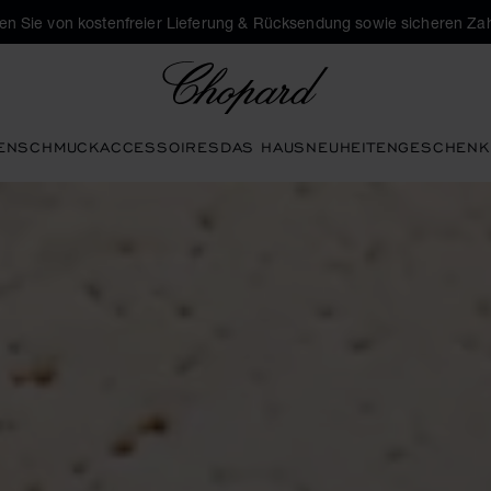
eren Sie von kostenfreier Lieferung & Rücksendung sowie sicheren Za
Chopard
EN
SCHMUCK
ACCESSOIRES
DAS HAUS
NEUHEITEN
GESCHENK