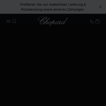
Profitieren Sie von kostenfreier Lieferung &
Rücksendung sowie sicheren Zahlungen.
Chopard
+49 7
MEI
MENÜ ÖFFNEN
SUCHEN