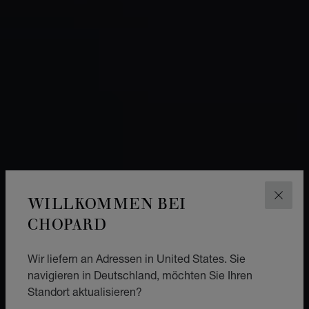
WILLKOMMEN BEI
SCHLI
CHOPARD
Wir liefern an Adressen in United States. Sie
navigieren in Deutschland, möchten Sie Ihren
Standort aktualisieren?