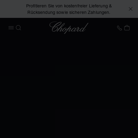
Profitieren Sie von kostenfreier Lieferung &
Rücksendung sowie sicheren Zahlungen.
Chopard
+49 7
MEI
MENÜ ÖFFNEN
SUCHEN