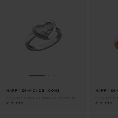
ZUR FOLIE GEHEN 1
ZUR FOLIE GEHEN 2
ZUR FOLIE GEHEN 3
HAPPY DIAMONDS ICONS
€ 3,770
HAPPY DI
€ 3,770
RING, ETHISCHES WEISSGOLD, DIAMANTEN
RING, ETHIS
€ 3,770
€ 3,770