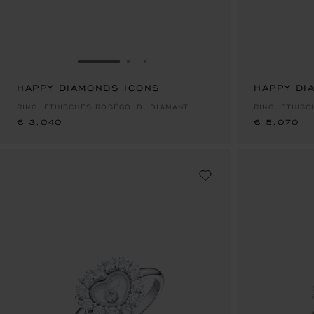
ZUR FOLIE GEHEN 1
ZUR FOLIE GEHEN 2
ZUR FOLIE GEHEN 3
HAPPY DIAMONDS ICONS
€ 3,040
HAPPY DI
€ 5,070
RING, ETHISCHES ROSÉGOLD, DIAMANT
RING, ETHIS
€ 3,040
€ 5,070