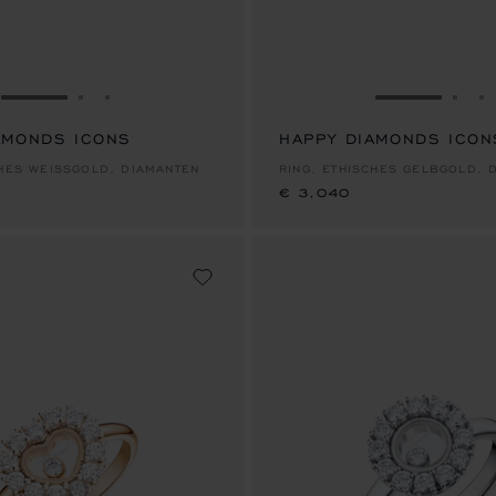
ZUR FOLIE GEHEN 1
ZUR FOLIE GEHEN 2
ZUR FOLIE GEHEN 3
ZUR FOLIE
ZUR
Z
AMONDS ICONS
HAPPY DIAMONDS ICON
€ 3,040
CHES WEISSGOLD, DIAMANTEN
RING, ETHISCHES GELBGOLD, 
€ 3,040