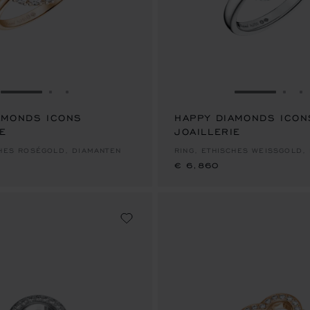
ZUR FOLIE GEHEN 1
ZUR FOLIE GEHEN 2
ZUR FOLIE GEHEN 3
ZUR FOLIE
ZUR
Z
AMONDS ICONS
HAPPY DIAMONDS ICON
IE
JOAILLERIE
€ 6,860
CHES ROSÉGOLD, DIAMANTEN
RING, ETHISCHES WEISSGOLD,
€ 6,860