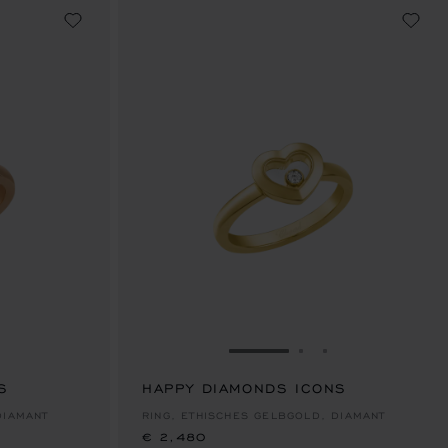
 GEHEN 1
 FOLIE GEHEN 2
UR FOLIE GEHEN 3
ZUR FOLIE GEHEN 1
ZUR FOLIE GEHEN
ZUR FOLIE GE
S
HAPPY DIAMONDS ICONS
€ 2,480
DIAMANT
RING, ETHISCHES GELBGOLD, DIAMANT
€ 2,480