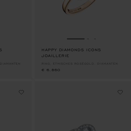
 GEHEN 1
 FOLIE GEHEN 2
UR FOLIE GEHEN 3
ZUR FOLIE GEHEN 1
ZUR FOLIE GEHEN
ZUR FOLIE GE
S
HAPPY DIAMONDS ICONS
JOAILLERIE
€ 6,860
 DIAMANTEN
RING, ETHISCHES ROSÉGOLD, DIAMANTEN
€ 6,860