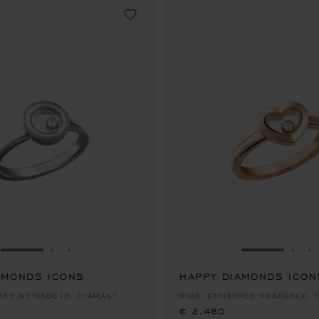
ZUR FOLIE GEHEN 1
ZUR FOLIE GEHEN 2
ZUR FOLIE GEHEN 3
ZUR FOLIE
ZUR
Z
AMONDS ICONS
HAPPY DIAMONDS ICON
€ 2,480
CHES WEISSGOLD, DIAMANT
RING, ETHISCHES ROSÉGOLD, 
€ 2,480