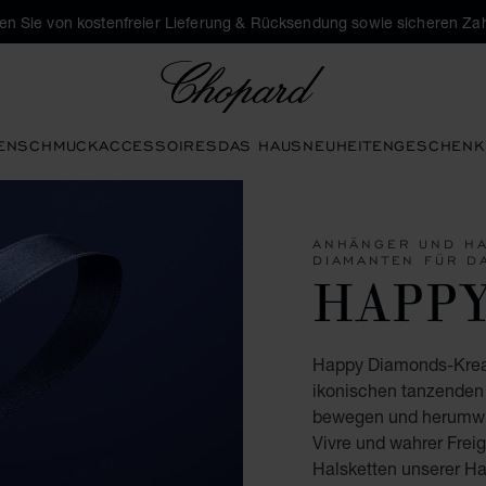
eren Sie von kostenfreier Lieferung & Rücksendung sowie sicheren Za
Chopard
EN
SCHMUCK
ACCESSOIRES
DAS HAUS
NEUHEITEN
GESCHENK
ANHÄNGER UND HA
DIAMANTEN FÜR D
HAPP
Happy Diamonds-Kreati
ikonischen tanzenden 
bewegen und herumwirb
Vivre und wahrer Frei
Halsketten unserer Ha