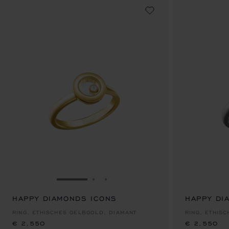
ZUR FOLIE GEHEN 1
ZUR FOLIE GEHEN 2
ZUR FOLIE GEHEN 3
HAPPY DIAMONDS ICONS
€ 2,550
HAPPY DI
€ 2,550
RING, ETHISCHES GELBGOLD, DIAMANT
RING, ETHIS
€ 2,550
€ 2,550