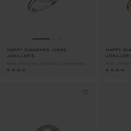
ZUR FOLIE GEHEN 1
ZUR FOLIE GEHEN 2
ZUR FOLIE GEHEN 3
HAPPY DIAMONDS ICONS
HAPPY DI
JOAILLERIE
€ 6,910
JOAILLER
€ 6,910
RING, ETHISCHES WEISSGOLD, DIAMANTEN
RING, ETHIS
€ 6,910
€ 6,910