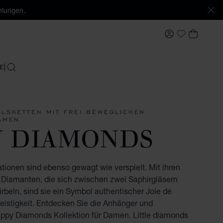
hlungen.
MEIN KONTO
MEIN 
My Wishlis
E
SUCHEN
LSKETTEN MIT FREI BEWEGLICHEN
AMEN
Y DIAMONDS
onen sind ebenso gewagt wie verspielt. Mit ihren
Diamanten, die sich zwischen zwei Saphirgläsern
eln, sind sie ein Symbol authentischer Joie de
geistigkeit. Entdecken Sie die Anhänger und
ppy Diamonds Kollektion für Damen. Little diamonds