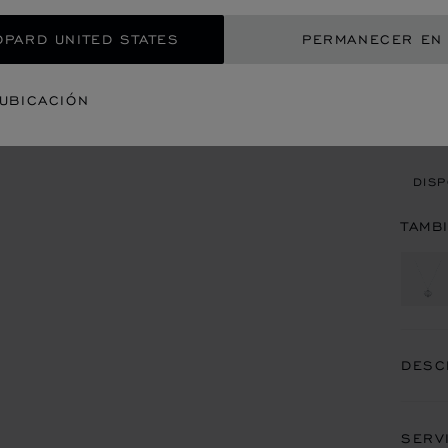
REG
OPARD UNITED STATES
PERMANECER EN
CON
 UBICACIÓN
CITA
DISP
TAMB
DESC
SERV