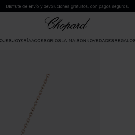
Disfrute de envío y devoluciones gratuitos, con pagos seguros.
Chopard
OJES
JOYERÍA
ACCESORIOS
LA MAISON
NOVEDADES
REGALO
ive los botones para abrir la galería)