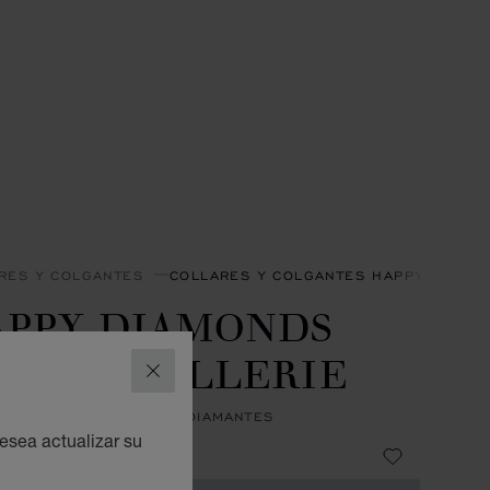
RES Y COLGANTES
COLLARES Y COLGANTES HAPPY DIAMO
APPY DIAMONDS
ONS JOAILLERIE
CERRAR
NTE, ORO ROSA ÉTICO, DIAMANTES
esea actualizar su
0,200