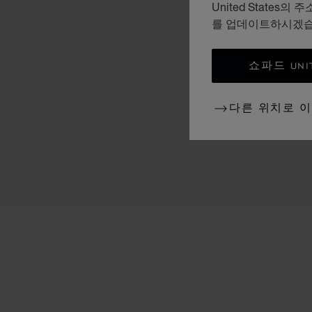
United Stat
를 업데이트하시겠
쇼파드 UNI
다른 위치로 