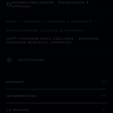
WIDERRUFS­BELEHRUNG, RÜCKSENDUNG &
UMTAUSCH
HOME
SCHMUCK
COLLIERS & ANHÄNGER
HAPPY DIAMONDS COLLIERS & ANHÄNGER
HAPPY DIAMONDS ICONS JOAILLERIE - ANHÄNGER,
ETHISCHES ROSÉGOLD, DIAMANTEN
DEUTSCHLAND
LOKALISIERUNG (LAND ÄNDERN)
LAND ÄNDERN
KONTAKT
INFORMATIONS
LA MAISON