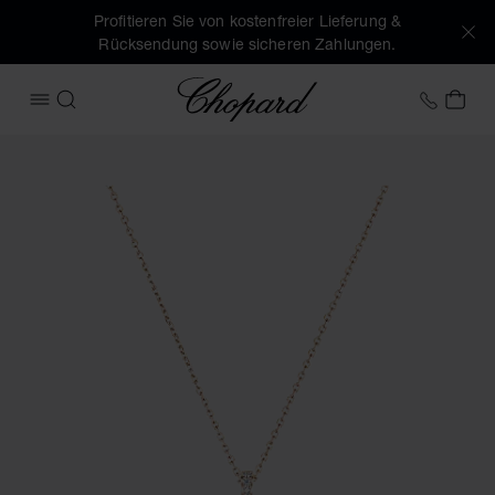
Profitieren Sie von kostenfreier Lieferung &
Rücksendung sowie sicheren Zahlungen.
Chopard
+49 7
MEI
MENÜ ÖFFNEN
SUCHEN
Produktbilder Happy Diamonds Icons Joaillerie (Schaltfläch