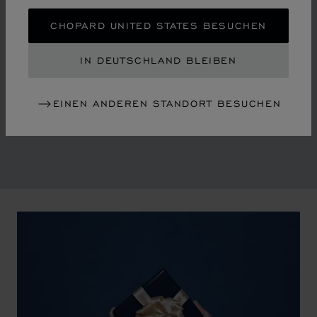
TANZENDEN DIAMANTEN
CHOPARD UNITED STATES BESUCHEN
Mitte der Siebzigerjahre revolutionierte Chopard die
konventionelle Luxus-Uhren- und Schmuckfertigung
IN DEUTSCHLAND BLEIBEN
und läutete eine Ära ein, die von der Emanzipation der
Frau und der Liberalisierung der Gesellschaft geprägt
war. Das Unternehmen blickt auf eine glorreiche
EINEN ANDEREN STANDORT BESUCHEN
Vergangenheit zurück, die seine Identität formte.
00:02
02:11