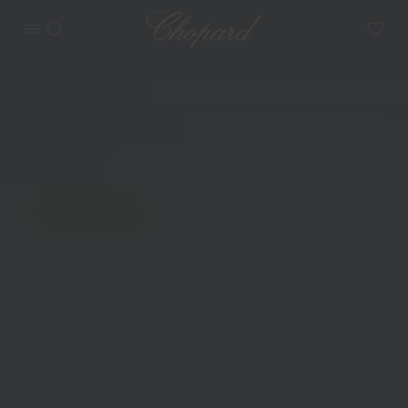
Chopard
메뉴 열기
검색
My W