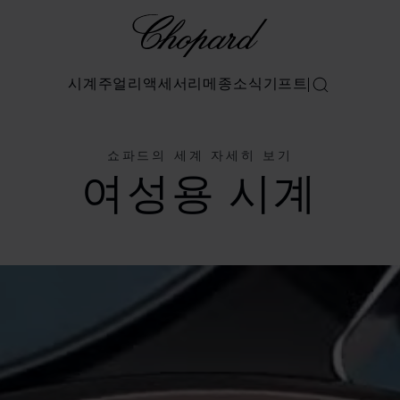
Chopard
시계
주얼리
액세서리
메종
소식
기프트
검색
쇼파드의 세계 자세히 보기
여성용 시계