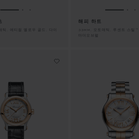
슬라이드로 이동 1
슬라이드로 이동 2
슬라이드로 이동 3
슬라이드로 
슬라
츠
해피 하트
토매틱, 에티컬 옐로우 골드, 다이
33MM, 오토매틱, 루센트 스틸™
마더오브펄