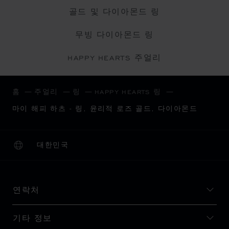
골드 및 다이아몬드 링
무빙 다이아몬드 링
HAPPY HEARTS 주얼리
홈
주얼리
링
HAPPY HEARTS 링
마이 해피 하츠 - 링, 윤리적 로즈 골드, 다이아몬드
대한민국
현지화(국가 변경)
국가 변경
연락처
기타 정보