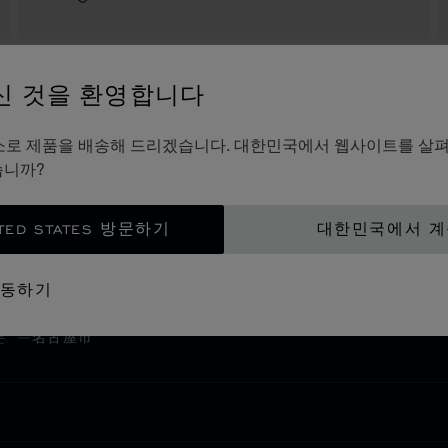
신 것을 환영합니다
MITSUKOSHI NAGOYA
中区栄3-5-1
es의 주소로 제품을 배송해 드리겠습니다. 대한민국에서 웹사이트를 살
460-8669, 名古屋市
습니까?
Japan
+81 (52) 252 1111
TED STATES 방문하기
대한민국에서 
이동하기
본
名古屋市