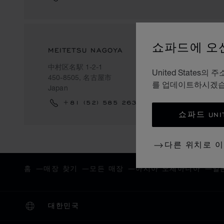
쇼파드에 오
MEITETSU NAGOYA
中村区名駅 1-2-1
United Stat
450-8505, 名古屋市
를 업데이트하시겠
Japan
+81 (52) 585 2635
쇼파드 UNI
다른 위치로 
홈
매장 찾기
모든 매장
아시아 오세아니아
일
대한민국
현지화(국가 변경)
국가 변경