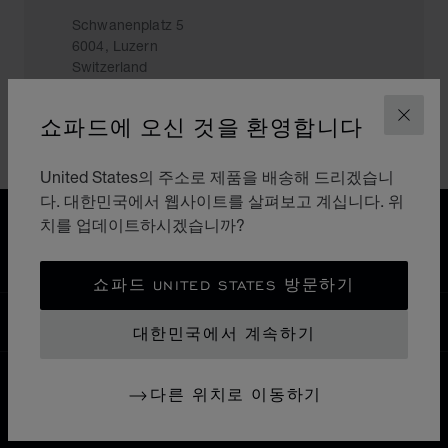
Schwanenplatz 5
6004, Luzern
Switzerland
+41 41 369 77 00
쇼파드에 오신 것을 환영합니다
닫기
United States의 주소로 제품을 배송해 드리겠습니
다. 대한민국에서 웹사이트를 살펴보고 계십니다. 위
홈
매장 찾기
모든 매장
유럽
스위스
치를 업데이트하시겠습니까?
LUZERN
쇼파드 UNITED STATES 방문하기
대한민국
현지화(국가 변경)
국가 변경
대한민국에서 계속하기
다른 위치로 이동하기
연락처