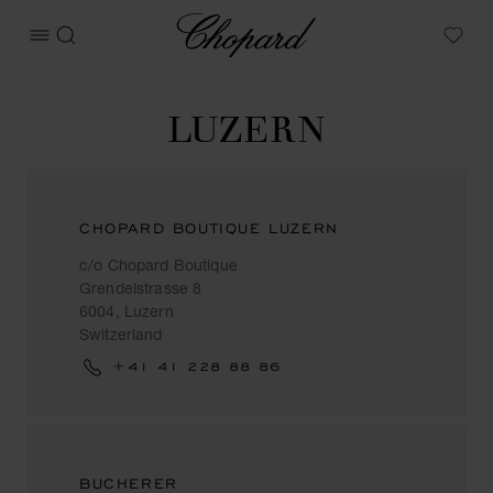
Chopard
메뉴 열기
검색
My W
LUZERN
CHOPARD BOUTIQUE LUZERN
c/o Chopard Boutique
Grendelstrasse 8
6004, Luzern
Switzerland
+41 41 228 88 86
BUCHERER