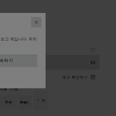
리
여성용 선글라스
닫기
이스 큐브
펴보고 계십니다. 위치
31M64300G
계속하기
의하기
크 방문 예약
재고 확인하기
사용 가능
+ 8