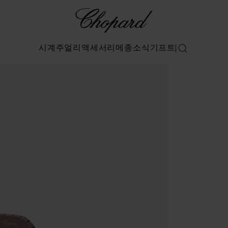
Chopard
시계
주얼리
액세서리
메종
소식
기프트
검색