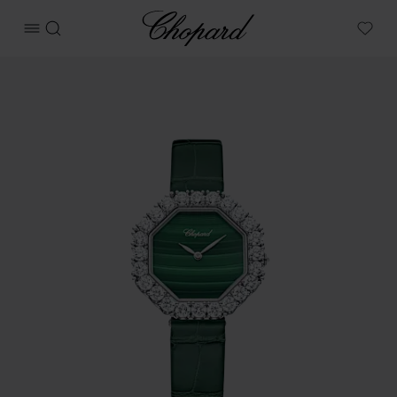
Chopard
메뉴 열기
검색
My W
상품 L'Heure Du Diamant (디아망트) Octagonal 이미지