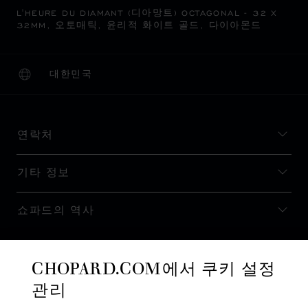
L'HEURE DU DIAMANT (디아망트) OCTAGONAL - 32 X
32MM, 오토매틱, 윤리적 화이트 골드, 다이아몬드
대한민국
현지화(국가 변경)
국가 변경
연락처
기타 정보
쇼파드의 역사
최신 정보 받기
CHOPARD.COM에서 쿠키 설정
관리