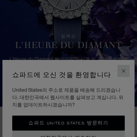
컬렉션
L'HEURE DU DIAMANT
L’Heure du Diamant 다이아몬드 시계 및 주얼리 컬렉션
은 그 무엇과도 비견할 수 없을 정도로 풍부한 전문 기술
쇼파드에 오신 것을 환영합니다
과 다이아몬드 주얼리 장인 정신을 바탕으로 섬세한 제작
닫기
공정과 아름다운 장인의 손길의 정수를 품고 있는 작품입
니다.
United States의 주소로 제품을 배송해 드리겠습니
다. 대한민국에서 웹사이트를 살펴보고 계십니다. 위
치를 업데이트하시겠습니까?
쇼파드 UNITED STATES 방문하기