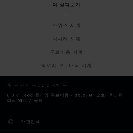
더 살펴보기
스위스 시계
럭셔리 시계
투르비옹 시계
럭셔리 오토매틱 시계
홈
시계
L.U.C 워치
L.U.C 1860 플라잉 투르비옹 - 36.5MM, 오토매틱, 윤
리적 옐로우 골드
대한민국
현지화(국가 변경)
국가 변경