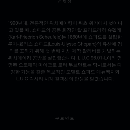
정체성
헤리티지와 모던함의 만남
1990년대, 전통적인 워치메이킹이 쿼츠 위기에서 벗어나
고 있을 때, 쇼파드의 공동 회장인 칼 프리드리히 슈펠레
(Karl-Friedrich Scheufele)는 1860년에 쇼파드를 설립한
루이-율리스 쇼파드(Louis-Ulysse Chopard)의 유산에 경
의를 표하기 위해 첫 번째 자체 제작 칼리버를 개발하는
워치메이킹 공방을 설립했습니다. L.U.C 96.01-L이라 명
명된 오토매틱 마이크로 로터 무브먼트는 당시로서는 다
양한 기능을 갖춘 독보적인 모델로 쇼파드 매뉴팩처와
L.U.C 럭셔리 시계 컬렉션의 탄생을 알렸습니다.
무브먼트
22건의 특허 등록