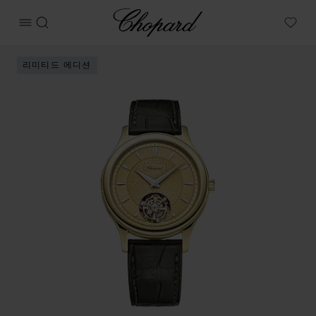
Chopard
메뉴 열기
검색
My W
상품 L.U.C 1860 플라잉 투르비옹 이미지 (버튼을 활성화하여
리미티드 에디션