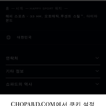
홈
시계
HAPPY SPORT 워치
해피 스포츠 - 33 MM, 오토매틱,루센트 스틸™, 다이아
몬드
대한민국
현지화(국가 변경)
국가 변경
연락처
기타 정보
쇼파드의 역사
최신 정보 받기
CHOPARD.COM에서 쿠키 설정