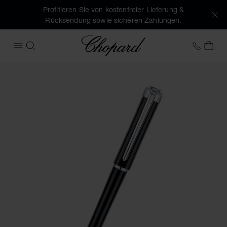
Profitieren Sie von kostenfreier Lieferung &
Rücksendung sowie sicheren Zahlungen.
Chopard
+49 7
MEI
MENÜ ÖFFNEN
SUCHEN
Produktbilder Alpine Eagle kugelschreiber (Schaltflächen ak