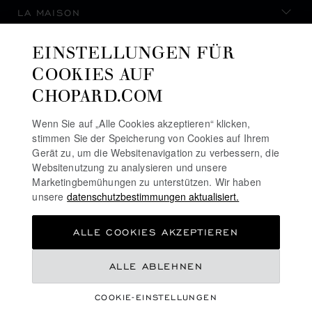
LA MAISON
EINSTELLUNGEN FÜR
AUF DEM LAUFENDEN BLEIBEN
COOKIES AUF
CHOPARD.COM
Wenn Sie auf „Alle Cookies akzeptieren“ klicken,
stimmen Sie der Speicherung von Cookies auf Ihrem
NEWSLETTER ABONNIEREN
Gerät zu, um die Websitenavigation zu verbessern, die
Websitenutzung zu analysieren und unsere
Marketingbemühungen zu unterstützen. Wir haben
unsere
datenschutzbestimmungen aktualisiert.
DATENSCHUTZRICHTLINIE
ALLE COOKIES AKZEPTIEREN
COOKIE-RICHTLINIE
NUTZUNGSBEDINGUNGEN FÜR DIE WEBSITE
€ 565
ALLE ABLEHNEN
ALLGEMEINE GESCHÄFTSBEDINGUNGEN
COOKIE-EINSTELLUNGEN
ALERT-LINIE
ZUM WARENKORB HINZUFÜGEN
©
2026
CHOPARD - ALLE RECHTE VORBEHALTEN