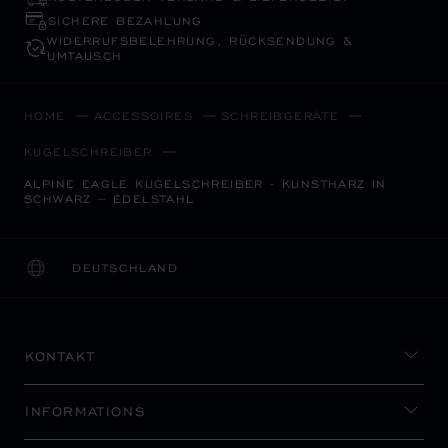
SICHERE BEZAHLUNG
WIDERRUFS­BELEHRUNG, RÜCKSENDUNG &
UMTAUSCH
HOME
ACCESSOIRES
SCHREIBGERÄTE
KUGELSCHREIBER
ALPINE EAGLE KUGELSCHREIBER - KUNSTHARZ IN
SCHWARZ – EDELSTAHL
DEUTSCHLAND
LOKALISIERUNG (LAND ÄNDERN)
LAND ÄNDERN
KONTAKT
INFORMATIONS