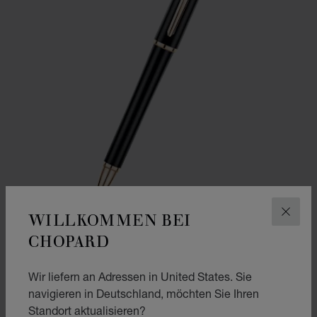
WILLKOMMEN BEI
SCHLI
CHOPARD
ALPINE EAGLE KUGELSCHREIBER
Wir liefern an Adressen in United States. Sie
SCHWARZES HARZ - ROSÉVERGOLDET
navigieren in Deutschland, möchten Sie Ihren
€ 685
Standort aktualisieren?