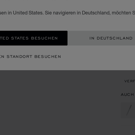
BLAUE
sen in United States. Sie navigieren in Deutschland, möchten S
€ 5
ZUM
TED STATES BESUCHEN
IN DEUTSCHLAND
EIN
EN STANDORT BESUCHEN
TERM
VERF
AUCH