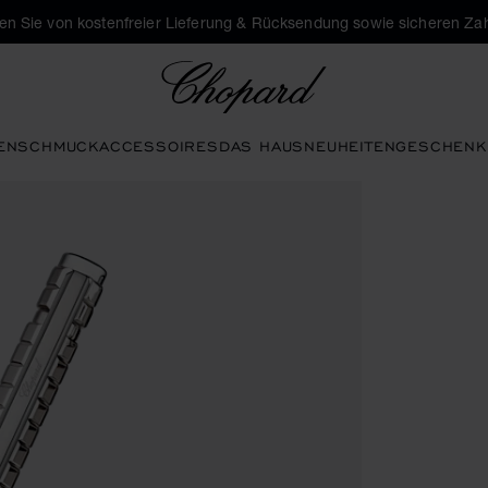
eren Sie von kostenfreier Lieferung & Rücksendung sowie sicheren Za
Chopard
EN
SCHMUCK
ACCESSOIRES
DAS HAUS
NEUHEITEN
GESCHENK
eren, um die Galerie zu öffnen)