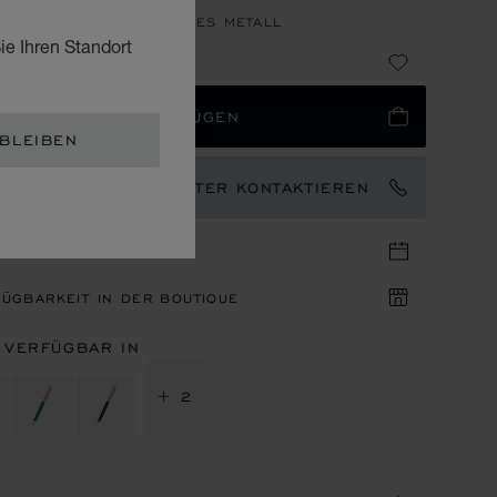
R LACK & SILBERFARBENES METALL
ie Ihren Standort
75
 WARENKORB HINZUFÜGEN
 BLEIBEN
EN MARKENBOTSCHAFTER KONTAKTIEREN
IN IN DER BOUTIQUE
ÜGBARKEIT IN DER BOUTIQUE
 VERFÜGBAR IN
+ 2