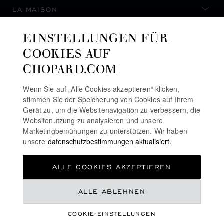
LA MAISON
EINSTELLUNGEN FÜR
AUF DEM LAUFENDEN BLEIBEN
COOKIES AUF
CHOPARD.COM
Wenn Sie auf „Alle Cookies akzeptieren“ klicken,
stimmen Sie der Speicherung von Cookies auf Ihrem
NEWSLETTER ABONNIEREN
Gerät zu, um die Websitenavigation zu verbessern, die
Websitenutzung zu analysieren und unsere
Marketingbemühungen zu unterstützen. Wir haben
unsere
datenschutzbestimmungen aktualisiert.
DATENSCHUTZRICHTLINIE
ALLE COOKIES AKZEPTIEREN
COOKIE-RICHTLINIE
NUTZUNGSBEDINGUNGEN FÜR DIE WEBSITE
€ 8,820
BEGINNEND AB
ALLE ABLEHNEN
ALLGEMEINE GESCHÄFTSBEDINGUNGEN
ZUM WARENKORB
COOKIE-EINSTELLUNGEN
GRÖSSE
ALERT-LINIE
HINZUFÜGEN
©
2026
CHOPARD - ALLE RECHTE VORBEHALTEN