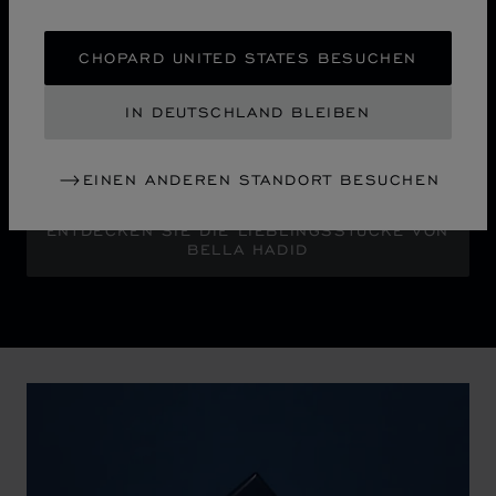
Die Kampagne „Sculpted by Light“ öffnet ein neues
CHOPARD UNITED STATES BESUCHEN
Kapitel für die ikonische Ice Cube Kollektion von
Chopard. Bella Hadid, die Botschafterin des Hauses,
IN DEUTSCHLAND BLEIBEN
erstrahlt in ausdrucksvollem Glamour vor der
abstrakten Silhouette einer Stadt und deren
nächtlichem Lichterglanz.
EINEN ANDEREN STANDORT BESUCHEN
ENTDECKEN SIE DIE LIEBLINGSSTÜCKE VON
BELLA HADID