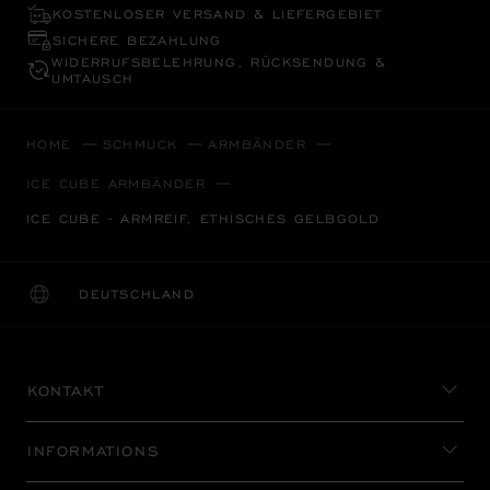
KOSTENLOSER VERSAND & LIEFERGEBIET
SICHERE BEZAHLUNG
WIDERRUFS­BELEHRUNG, RÜCKSENDUNG &
UMTAUSCH
HOME
SCHMUCK
ARMBÄNDER
ICE CUBE ARMBÄNDER
ICE CUBE - ARMREIF, ETHISCHES GELBGOLD
DEUTSCHLAND
LOKALISIERUNG (LAND ÄNDERN)
LAND ÄNDERN
KONTAKT
INFORMATIONS