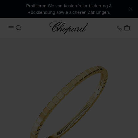
Profitieren Sie von kostenfreier Lieferung &
Rücksendung sowie sicheren Zahlungen.
Chopard
+49 7
MEI
MENÜ ÖFFNEN
SUCHEN
Produktbilder Ice Cube (Schaltflächen aktivieren, um die Ga