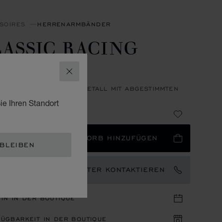
SOIRES
HERRENARMBÄNDER
ASSIC RACING
RMBAND
SCHLIESSEN
AUX-LEDER - SILBER - METALL MIT ABGESTIMMTEN
ie Ihren Standort
€ 325
NEND AB
SSE
ZUM WARENKORB HINZUFÜGEN
 BLEIBEN
EN MARKENBOTSCHAFTER KONTAKTIEREN
IN IN DER BOUTIQUE
ÜGBARKEIT IN DER BOUTIQUE