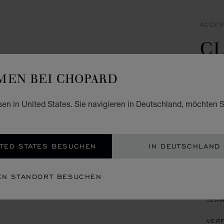
ACCES
CL
A
EN BEI CHOPARD
BORDE
TÖNEN
sen in United States. Sie navigieren in Deutschland, möchten S
BEGIN
GRÖ
TED STATES BESUCHEN
IN DEUTSCHLAND
EIN
EN STANDORT BESUCHEN
TERM
VERF