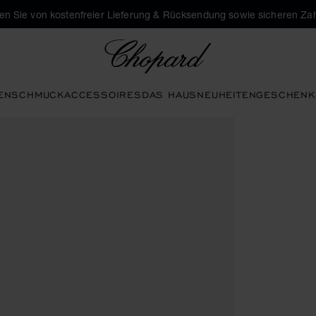
eren Sie von kostenfreier Lieferung & Rücksendung sowie sicheren Za
Chopard
EN
SCHMUCK
ACCESSOIRES
DAS HAUS
NEUHEITEN
GESCHENK
eren, um die Galerie zu öffnen)