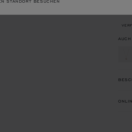
EN STANDORT BESUCHEN
TERM
VERF
AUCH
BESC
ONLI