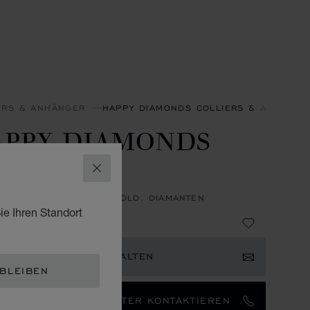
ERS & ANHÄNGER
HAPPY DIAMONDS COLLIERS & ANHÄNGE
APPY DIAMONDS
CONS
SCHLIESSEN
GER, ETHISCHES ROSÉGOLD, DIAMANTEN
ie Ihren Standort
,890
ACHRICHTIGUNG ERHALTEN
 BLEIBEN
EN MARKENBOTSCHAFTER KONTAKTIEREN