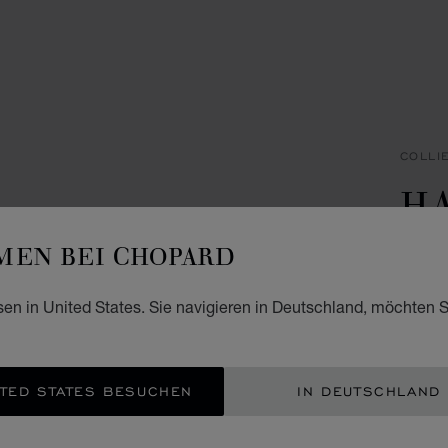
COLLI
H
I
EN BEI CHOPARD
ANHÄN
sen in United States. Sie navigieren in Deutschland, möchten S
€ 3
BEN
TED STATES BESUCHEN
IN DEUTSCHLAND
EIN