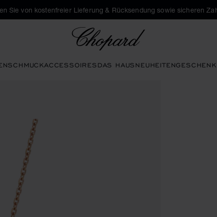
eren Sie von kostenfreier Lieferung & Rücksendung sowie sicheren Za
Chopard
EN
SCHMUCK
ACCESSOIRES
DAS HAUS
NEUHEITEN
GESCHENK
ren, um die Galerie zu öffnen)