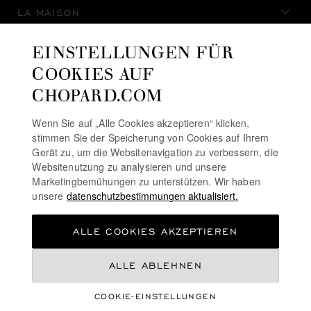
LA MAISON
EINSTELLUNGEN FÜR
AUF DEM LAUFENDEN BLEIBEN
COOKIES AUF
CHOPARD.COM
Wenn Sie auf „Alle Cookies akzeptieren“ klicken,
stimmen Sie der Speicherung von Cookies auf Ihrem
NEWSLETTER ABONNIEREN
Gerät zu, um die Websitenavigation zu verbessern, die
Websitenutzung zu analysieren und unsere
Marketingbemühungen zu unterstützen. Wir haben
unsere
datenschutzbestimmungen aktualisiert.
DATENSCHUTZRICHTLINIE
ALLE COOKIES AKZEPTIEREN
COOKIE-RICHTLINIE
NUTZUNGSBEDINGUNGEN FÜR DIE WEBSITE
€ 306
ALLE ABLEHNEN
ALLGEMEINE GESCHÄFTSBEDINGUNGEN
COOKIE-EINSTELLUNGEN
ALERT-LINIE
ZUM WARENKORB HINZUFÜGEN
©
2026
CHOPARD - ALLE RECHTE VORBEHALTEN