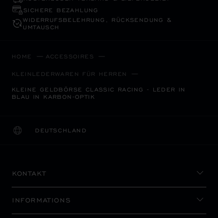
SICHERE BEZAHLUNG
WIDERRUFS­BELEHRUNG, RÜCKSENDUNG &
UMTAUSCH
HOME
ACCESSOIRES
KLEINLEDERWAREN FÜR HERREN
KLEINE GELDBÖRSE CLASSIC RACING - LEDER IN
BLAU IN KARBON-OPTIK
DEUTSCHLAND
LOKALISIERUNG (LAND ÄNDERN)
LAND ÄNDERN
KONTAKT
INFORMATIONS