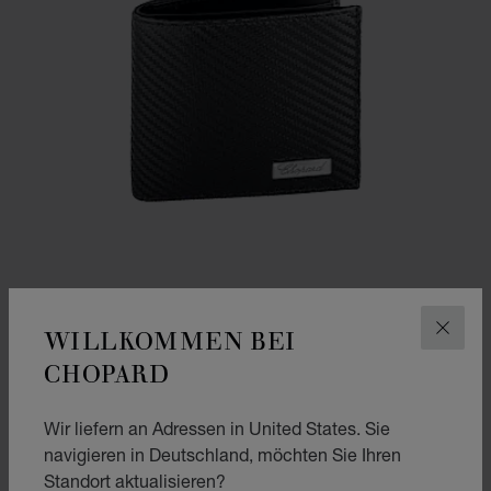
WILLKOMMEN BEI
SCHLI
CHOPARD
ZUR FOLIE GEHEN 1
ZUR FOLIE GEHEN 2
KLEINE GELDBÖRSE CLASSIC RACING
Wir liefern an Adressen in United States. Sie
LEDER IN SCHWARZ IN KARBON-OPTIK
navigieren in Deutschland, möchten Sie Ihren
€ 306
Standort aktualisieren?