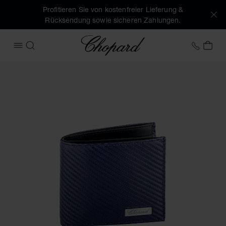
Profitieren Sie von kostenfreier Lieferung &
Rücksendung sowie sicheren Zahlungen.
Chopard
+49 7
MEI
MENÜ ÖFFNEN
SUCHEN
Produktbilder Kleine geldbörse Classic Racing (Schaltfläche