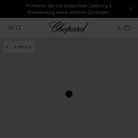
Profitieren Sie von kostenfreier Lieferung &
Rücksendung sowie sicheren Zahlungen.
Chopard
+49 7
MEI
MENÜ ÖFFNEN
SUCHEN
ZURÜCK