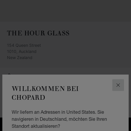
THE HOUR GLASS
154 Queen Street
1010, Auckland
New Zealand
+64 9303 2839
WILLKOMMEN BEI
ANFAHRTSBESCHREIBUNG
SCHLI
CHOPARD
KATEGORIEN
Montres
Wir liefern an Adressen in United States. Sie
navigieren in Deutschland, möchten Sie Ihren
Standort aktualisieren?
KOSTENLOSER VERSAND & LIEFERGEBIET