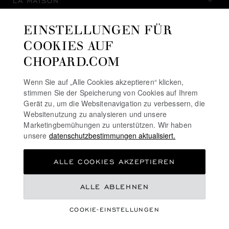
LA MAISON
EINSTELLUNGEN FÜR
AUF DEM LAUFENDEN BLEIBEN
COOKIES AUF
CHOPARD.COM
Wenn Sie auf „Alle Cookies akzeptieren“ klicken,
stimmen Sie der Speicherung von Cookies auf Ihrem
NEWSLETTER ABONNIEREN
Gerät zu, um die Websitenavigation zu verbessern, die
Websitenutzung zu analysieren und unsere
Marketingbemühungen zu unterstützen. Wir haben
unsere
datenschutzbestimmungen aktualisiert.
DATENSCHUTZRICHTLINIE
ALLE COOKIES AKZEPTIEREN
COOKIE-RICHTLINIE
NUTZUNGSBEDINGUNGEN FÜR DIE WEBSITE
ALLE ABLEHNEN
ALLGEMEINE GESCHÄFTSBEDINGUNGEN
COOKIE-EINSTELLUNGEN
ALERT-LINIE
©
2026
CHOPARD - ALLE RECHTE VORBEHALTEN