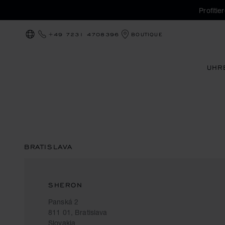
Profiti
+49 7231 4708396
BOUTIQUE
LOKALISIERUNG (LAND ÄNDERN)
UHR
BRATISLAVA
SHERON
Panská 2
811 01, Bratislava
Slovakia