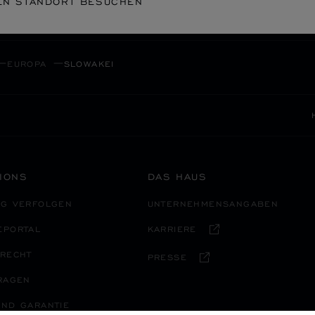
EN STANDORT BESUCHEN
SICHERE BEZAHLUNG
CH
EUROPA
SLOWAKEI
IONS
DAS HAUS
NG VERFOLGEN
UNTERNEHMENSANGABEN
EPORTAL
KARRIERE
SRECHT
PRESSE
RAGEN
ND GARANTIE