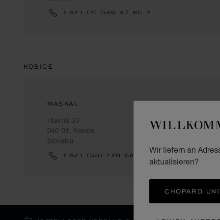
+421 (2) 546 47 85 2
KOSICE
MASKAL
WILLKOMM
Hlavná 33
040 01, Kosice
Slovakia
Wir liefern an Adres
+421 (55) 729 68 21
aktualisieren?
CHOPARD UNI