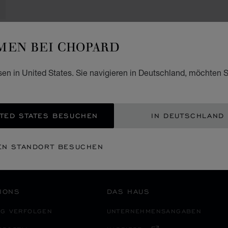
EN BEI CHOPARD
SICHERE BEZAHLUNG
sen in United States. Sie navigieren in Deutschland, möchten S
CH
EUROPA
SCHWEIZ
JUNGFRAUJOCH
TED STATES BESUCHEN
IN DEUTSCHLAND
EN STANDORT BESUCHEN
IONS
DAS HAUS
NG VERFOLGEN
UNTERNEHMENSANGABEN