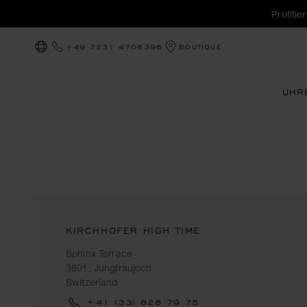
Profiti
+49 7231 4708396
BOUTIQUE
LOKALISIERUNG (LAND ÄNDERN)
UHR
KIRCHHOFER HIGH TIME
Sphinx Terrace
3801, Jungfraujoch
Switzerland
+41 (33) 828 79 75