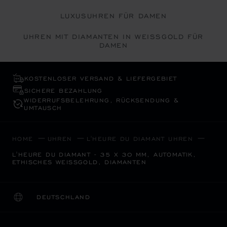
LUXUSUHREN FÜR DAMEN
UHREN MIT DIAMANTEN IN WEISSGOLD FÜR D
AMEN
KOSTENLOSER VERSAND & LIEFERGEBIET
SICHERE BEZAHLUNG
WIDERRUFS­BELEHRUNG, RÜCKSENDUNG &
UMTAUSCH
HOME
UHREN
L'HEURE DU DIAMANT UHREN
L'HEURE DU DIAMANT - 35 X 30 MM, AUTOMATIK,
ETHISCHES WEISSGOLD, DIAMANTEN
DEUTSCHLAND
LOKALISIERUNG (LAND ÄNDERN)
LAND ÄNDERN