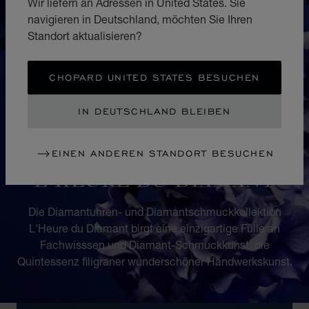
Wir liefern an Adressen in United States. Sie
navigieren in Deutschland, möchten Sie Ihren
Standort aktualisieren?
CHOPARD UNITED STATES BESUCHEN
IN DEUTSCHLAND BLEIBEN
EINEN ANDEREN STANDORT BESUCHEN
KOLLEKTION
L'HEURE DU DIAMANT
Die Diamantuhren- und Diamantschmuckkollektion
L'Heure du Diamant birgt eine einzigartige Fülle an
Fachwisssen und Diamant-Schmuckkunst: die
Quintessenz filigraner wunderschöner Handwerkskunst.