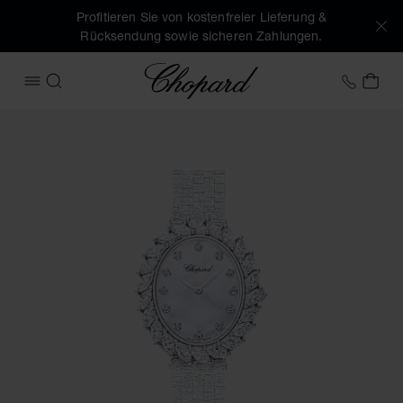
Profitieren Sie von kostenfreier Lieferung &
Rücksendung sowie sicheren Zahlungen.
Chopard
+49 7
MEI
MENÜ ÖFFNEN
SUCHEN
Produktbilder L'Heure du Diamant (Schaltflächen aktivieren