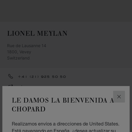
LIONEL MEYLAN
Rue de Lausanne 14
1800, Vevey
Switzerland
+41 (21) 925 50 50
CÓMO LLEGAR
LE DAMOS LA BIENVENIDA A
CATEGORÍAS
CERR
CHOPARD
Reloj
Joyas
Realizamos envíos a direcciones de United States.
Está navegando en España, ¿desea actualizar su