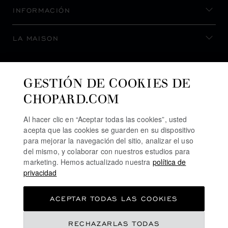
INFORMACIÓN
LA MAISON
MANTENERSE AL DÍA
GESTIÓN DE COOKIES DE
CHOPARD.COM
Al hacer clic en “Aceptar todas las cookies”, usted
acepta que las cookies se guarden en su dispositivo
SUSCRIBIRSE AL BOLETÍN
para mejorar la navegación del sitio, analizar el uso
del mismo, y colaborar con nuestros estudios para
marketing. Hemos actualizado nuestra
política de
privacidad
POLÍTICA DE PRIVACIDAD
ACEPTAR TODAS LAS COOKIES
POLÍTICA DE COOKIES
TÉRMINOS DE USO SEL SITIO WEB
RECHAZARLAS TODAS