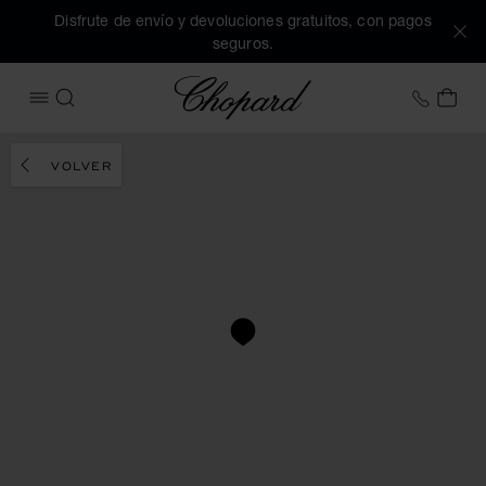
Disfrute de envío y devoluciones gratuitos, con pagos
seguros.
Chopard
+34 9
MI 
ABRIR MENÚ
BUSCAR
VOLVER