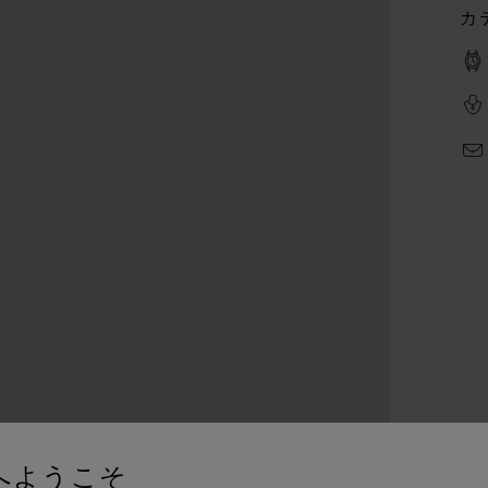
カ
へようこそ