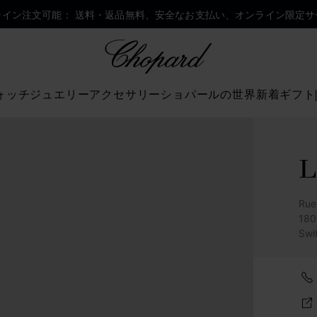
ライン注文可能： 送料・返品無料、安全なお支払い、オンライン限定サ
Chopard
ォッチ
ジュエリー
アクセサリー
ショパールの世界
新着
ギフト
Rue
180
Swi