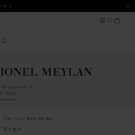
ービス
マイアカウン
マイバ
My Wishlis
検索する
LIONEL MEYLAN
 de Lausanne 14
0, Vevey
tzerland
+41 (21) 925 50 50
アクセス