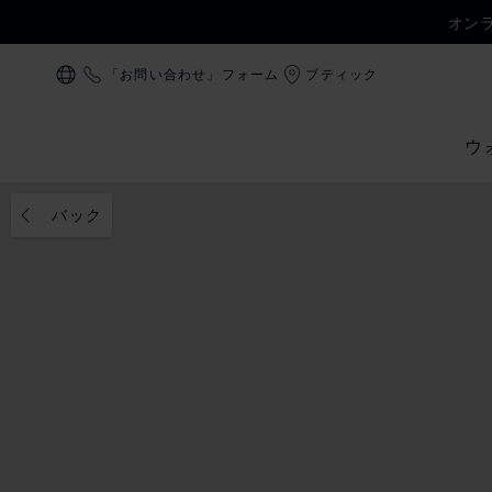
オン
「お問い合わせ」フォーム
ブティック
ローカリゼーション (国の変更)
ウ
バック