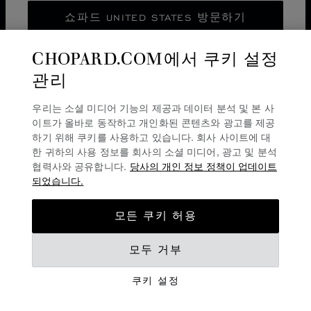
쇼파드 UNITED STATES 방문하기
CHOPARD.COM에서 쿠키 설정
대한민국에서 계속하기
관리
뉴스레터 구독
다른 위치로 이동하기
우리는 소셜 미디어 기능의 제공과 데이터 분석 및 본 사
이트가 올바로 동작하고 개인화된 콘텐츠와 광고를 제공
하기 위해 쿠키를 사용하고 있습니다. 회사 사이트에 대
개인정보 보호정책
한 귀하의 사용 정보를 회사의 소셜 미디어, 광고 및 분석
협력사와 공유합니다.
당사의 개인 정보 정책이 업데이트
쿠키 정책
되었습니다.
이용 약관
모든 쿠키 허용
경고 라인
©
2026
CHOPARD - ALL RIGHTS RESERVED
모두 거부
쿠키 설정