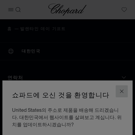
Chopard
메뉴 열기
검색
My W
홈
발렌타인 데이 기프트
대한민국
현지화(국가 변경)
국가 변경
연락처
쇼파드에 오신 것을 환영합니다
닫기
기타 정보
United States의 주소로 제품을 배송해 드리겠습니
쇼파드의 역사
다. 대한민국에서 웹사이트를 살펴보고 계십니다. 위
치를 업데이트하시겠습니까?
최신 정보 받기