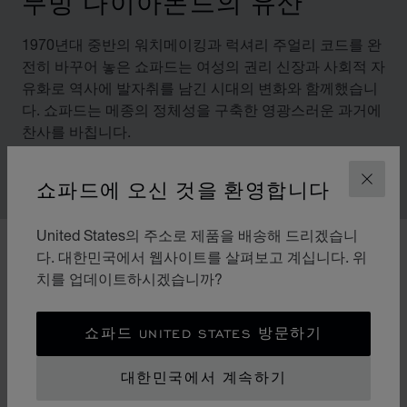
무빙 다이아몬드의 유산
1970년대 중반의 워치메이킹과 럭셔리 주얼리 코드를 완
전히 바꾸어 놓은 쇼파드는 여성의 권리 신장과 사회적 자
유화로 역사에 발자취를 남긴 시대의 변화와 함께했습니
다. 쇼파드는 메종의 정체성을 구축한 영광스러운 과거에
찬사를 바칩니다.
쇼파드에 오신 것을 환영합니다
닫기
United States의 주소로 제품을 배송해 드리겠습니
00:02
02:11
다. 대한민국에서 웹사이트를 살펴보고 계십니다. 위
치를 업데이트하시겠습니까?
쇼파드 UNITED STATES 방문하기
대한민국에서 계속하기