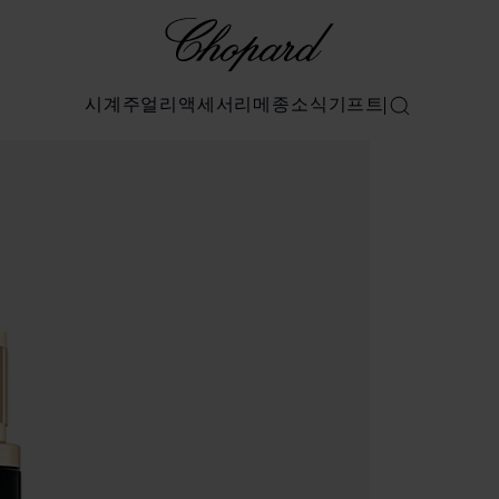
Chopard
시계
주얼리
액세서리
메종
소식
기프트
검색
기)