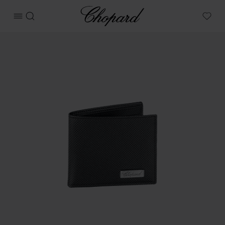
Chopard
메뉴 열기
검색
My W
상품 클래식 레이싱 미니 지갑 이미지 (버튼을 활성화하여 갤러